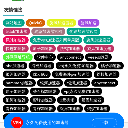
友情链接
网站地图
QuickQ
旋风加速度器
旋风加速
tiktok加速器
狗急加速器官网
优途加速器官网
风驰加速器
免费vps加速器外网苹果版
旋风加速度器
快连加速器
原子加速器
快鸭加速器
旋风加速度器
外网网址导航
软件中心
anyconnect
veee加速器
abc加速器
海鸥加速器
vp(永久免费)加速器
橘子加速器
银河加速器
优云666
免费海外pvn加速器
荔枝加速器
hammer加速器
银河加速器
银河加速器
anyconnect
原子加速器
番石榴加速器
vp(永久免费)加速器
银河加速器
蜜蜂加速器
1元机场
暴雪加速器
青柠加速器
青柠加速器
银河加速器
蚂蚁加速器
速鹰666
海外梯子官网
永久免费使用的加速器
下载