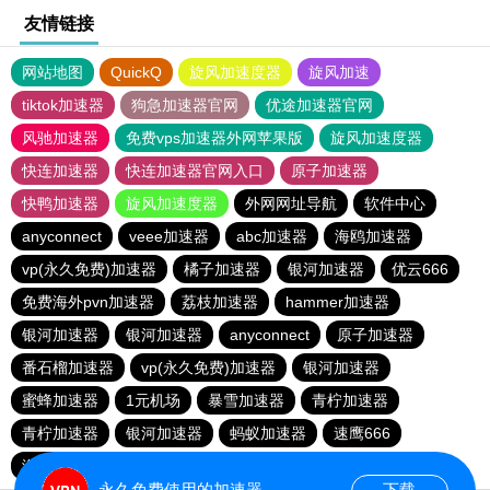
友情链接
网站地图
QuickQ
旋风加速度器
旋风加速
tiktok加速器
狗急加速器官网
优途加速器官网
风驰加速器
免费vps加速器外网苹果版
旋风加速度器
快连加速器
快连加速器官网入口
原子加速器
快鸭加速器
旋风加速度器
外网网址导航
软件中心
anyconnect
veee加速器
abc加速器
海鸥加速器
vp(永久免费)加速器
橘子加速器
银河加速器
优云666
免费海外pvn加速器
荔枝加速器
hammer加速器
银河加速器
银河加速器
anyconnect
原子加速器
番石榴加速器
vp(永久免费)加速器
银河加速器
蜜蜂加速器
1元机场
暴雪加速器
青柠加速器
青柠加速器
银河加速器
蚂蚁加速器
速鹰666
海外梯子官网
永久免费使用的加速器
下载