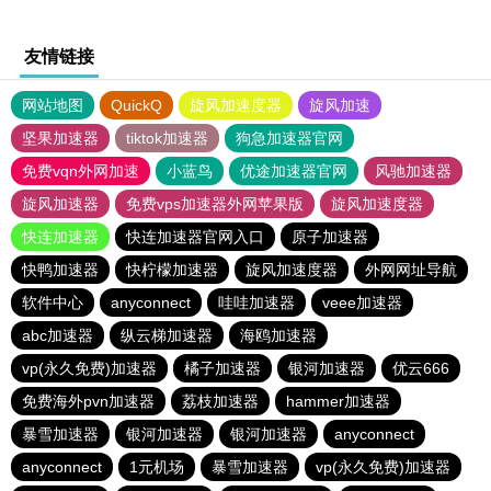
友情链接
网站地图
QuickQ
旋风加速度器
旋风加速
坚果加速器
tiktok加速器
狗急加速器官网
免费vqn外网加速
小蓝鸟
优途加速器官网
风驰加速器
旋风加速器
免费vps加速器外网苹果版
旋风加速度器
快连加速器
快连加速器官网入口
原子加速器
快鸭加速器
快柠檬加速器
旋风加速度器
外网网址导航
软件中心
anyconnect
哇哇加速器
veee加速器
abc加速器
纵云梯加速器
海鸥加速器
vp(永久免费)加速器
橘子加速器
银河加速器
优云666
免费海外pvn加速器
荔枝加速器
hammer加速器
暴雪加速器
银河加速器
银河加速器
anyconnect
anyconnect
1元机场
暴雪加速器
vp(永久免费)加速器