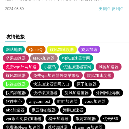
2024-05-30
支持
[0]
反对
[0]
友情链接
网站地图
QuickQ
旋风加速度器
旋风加速
坚果加速器
tiktok加速器
狗急加速器官网
免费vqn外网加速
小蓝鸟
优途加速器官网
风驰加速器
旋风加速器
免费vps加速器外网苹果版
旋风加速度器
快连加速器
快连加速器官网入口
原子加速器
快鸭加速器
快柠檬加速器
旋风加速度器
外网网址导航
软件中心
anyconnect
哇哇加速器
veee加速器
abc加速器
纵云梯加速器
海鸥加速器
vp(永久免费)加速器
橘子加速器
银河加速器
优云666
免费海外pvn加速器
荔枝加速器
hammer加速器