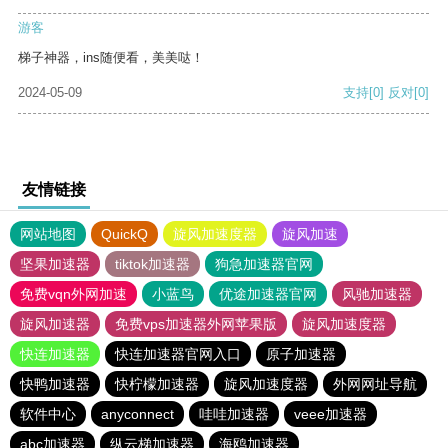
游客
梯子神器，ins随便看，美美哒！
2024-05-09
支持
[0]
反对
[0]
友情链接
网站地图
QuickQ
旋风加速度器
旋风加速
坚果加速器
tiktok加速器
狗急加速器官网
免费vqn外网加速
小蓝鸟
优途加速器官网
风驰加速器
旋风加速器
免费vps加速器外网苹果版
旋风加速度器
快连加速器
快连加速器官网入口
原子加速器
快鸭加速器
快柠檬加速器
旋风加速度器
外网网址导航
软件中心
anyconnect
哇哇加速器
veee加速器
abc加速器
纵云梯加速器
海鸥加速器