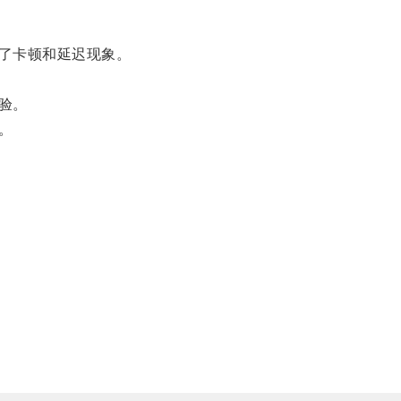
了卡顿和延迟现象。
验。
。