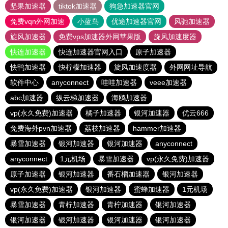
坚果加速器
tiktok加速器
狗急加速器官网
免费vqn外网加速
小蓝鸟
优途加速器官网
风驰加速器
旋风加速器
免费vps加速器外网苹果版
旋风加速度器
快连加速器
快连加速器官网入口
原子加速器
快鸭加速器
快柠檬加速器
旋风加速度器
外网网址导航
软件中心
anyconnect
哇哇加速器
veee加速器
abc加速器
纵云梯加速器
海鸥加速器
vp(永久免费)加速器
橘子加速器
银河加速器
优云666
免费海外pvn加速器
荔枝加速器
hammer加速器
暴雪加速器
银河加速器
银河加速器
anyconnect
anyconnect
1元机场
暴雪加速器
vp(永久免费)加速器
原子加速器
银河加速器
番石榴加速器
银河加速器
vp(永久免费)加速器
银河加速器
蜜蜂加速器
1元机场
暴雪加速器
青柠加速器
青柠加速器
银河加速器
银河加速器
银河加速器
银河加速器
银河加速器