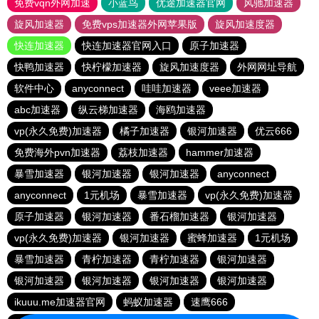
免费vqn外网加速
小蓝鸟
优途加速器官网
风驰加速器
旋风加速器
免费vps加速器外网苹果版
旋风加速度器
快连加速器
快连加速器官网入口
原子加速器
快鸭加速器
快柠檬加速器
旋风加速度器
外网网址导航
软件中心
anyconnect
哇哇加速器
veee加速器
abc加速器
纵云梯加速器
海鸥加速器
vp(永久免费)加速器
橘子加速器
银河加速器
优云666
免费海外pvn加速器
荔枝加速器
hammer加速器
暴雪加速器
银河加速器
银河加速器
anyconnect
anyconnect
1元机场
暴雪加速器
vp(永久免费)加速器
原子加速器
银河加速器
番石榴加速器
银河加速器
vp(永久免费)加速器
银河加速器
蜜蜂加速器
1元机场
暴雪加速器
青柠加速器
青柠加速器
银河加速器
银河加速器
银河加速器
银河加速器
银河加速器
ikuuu.me加速器官网
蚂蚁加速器
速鹰666