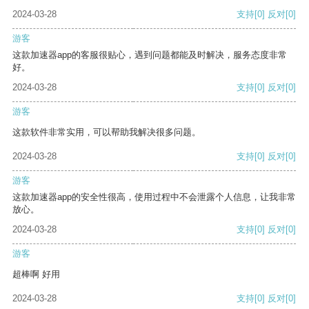
2024-03-28
支持
[0]
反对
[0]
游客
这款加速器app的客服很贴心，遇到问题都能及时解决，服务态度非常
好。
2024-03-28
支持
[0]
反对
[0]
游客
这款软件非常实用，可以帮助我解决很多问题。
2024-03-28
支持
[0]
反对
[0]
游客
这款加速器app的安全性很高，使用过程中不会泄露个人信息，让我非常
放心。
2024-03-28
支持
[0]
反对
[0]
游客
超棒啊 好用
2024-03-28
支持
[0]
反对
[0]