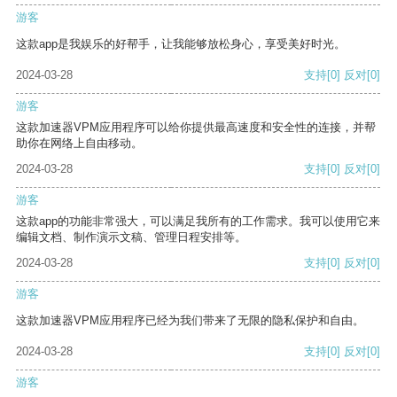
游客
这款app是我娱乐的好帮手，让我能够放松身心，享受美好时光。
2024-03-28
支持
[0]
反对
[0]
游客
这款加速器VPM应用程序可以给你提供最高速度和安全性的连接，并帮
助你在网络上自由移动。
2024-03-28
支持
[0]
反对
[0]
游客
这款app的功能非常强大，可以满足我所有的工作需求。我可以使用它来
编辑文档、制作演示文稿、管理日程安排等。
2024-03-28
支持
[0]
反对
[0]
游客
这款加速器VPM应用程序已经为我们带来了无限的隐私保护和自由。
2024-03-28
支持
[0]
反对
[0]
游客