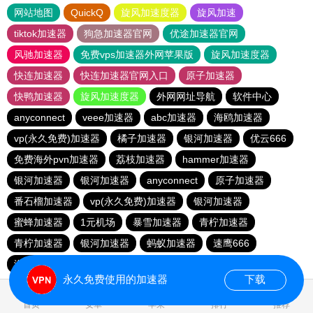
网站地图
QuickQ
旋风加速度器
旋风加速
tiktok加速器
狗急加速器官网
优途加速器官网
风驰加速器
免费vps加速器外网苹果版
旋风加速度器
快连加速器
快连加速器官网入口
原子加速器
快鸭加速器
旋风加速度器
外网网址导航
软件中心
anyconnect
veee加速器
abc加速器
海鸥加速器
vp(永久免费)加速器
橘子加速器
银河加速器
优云666
免费海外pvn加速器
荔枝加速器
hammer加速器
银河加速器
银河加速器
anyconnect
原子加速器
番石榴加速器
vp(永久免费)加速器
银河加速器
蜜蜂加速器
1元机场
暴雪加速器
青柠加速器
青柠加速器
银河加速器
蚂蚁加速器
速鹰666
海外梯子官网
永久免费使用的加速器
下载
0.188917s
首页
安卓
苹果
排行
推荐