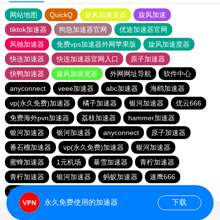
网站地图
QuickQ
旋风加速度器
旋风加速
tiktok加速器
狗急加速器官网
优途加速器官网
风驰加速器
免费vps加速器外网苹果版
旋风加速度器
快连加速器
快连加速器官网入口
原子加速器
快鸭加速器
旋风加速度器
外网网址导航
软件中心
anyconnect
veee加速器
abc加速器
海鸥加速器
vp(永久免费)加速器
橘子加速器
银河加速器
优云666
免费海外pvn加速器
荔枝加速器
hammer加速器
银河加速器
银河加速器
anyconnect
原子加速器
番石榴加速器
vp(永久免费)加速器
银河加速器
蜜蜂加速器
1元机场
暴雪加速器
青柠加速器
青柠加速器
银河加速器
蚂蚁加速器
速鹰666
海外梯子官网
永久免费使用的加速器
下载
0.220156s