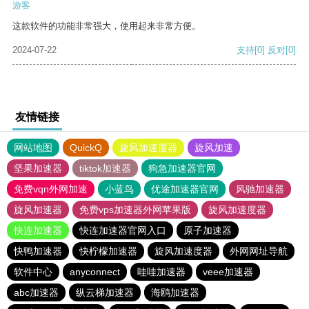
游客
这款软件的功能非常强大，使用起来非常方便。
2024-07-22
支持
[0]
反对
[0]
友情链接
网站地图
QuickQ
旋风加速度器
旋风加速
坚果加速器
tiktok加速器
狗急加速器官网
免费vqn外网加速
小蓝鸟
优途加速器官网
风驰加速器
旋风加速器
免费vps加速器外网苹果版
旋风加速度器
快连加速器
快连加速器官网入口
原子加速器
快鸭加速器
快柠檬加速器
旋风加速度器
外网网址导航
软件中心
anyconnect
哇哇加速器
veee加速器
abc加速器
纵云梯加速器
海鸥加速器