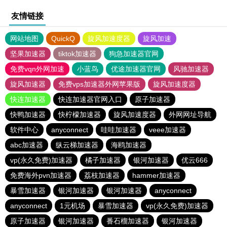
友情链接
网站地图
QuickQ
旋风加速度器
旋风加速
坚果加速器
tiktok加速器
狗急加速器官网
免费vqn外网加速
小蓝鸟
优途加速器官网
风驰加速器
旋风加速器
免费vps加速器外网苹果版
旋风加速度器
快连加速器
快连加速器官网入口
原子加速器
快鸭加速器
快柠檬加速器
旋风加速度器
外网网址导航
软件中心
anyconnect
哇哇加速器
veee加速器
abc加速器
纵云梯加速器
海鸥加速器
vp(永久免费)加速器
橘子加速器
银河加速器
优云666
免费海外pvn加速器
荔枝加速器
hammer加速器
暴雪加速器
银河加速器
银河加速器
anyconnect
anyconnect
1元机场
暴雪加速器
vp(永久免费)加速器
原子加速器
银河加速器
番石榴加速器
银河加速器