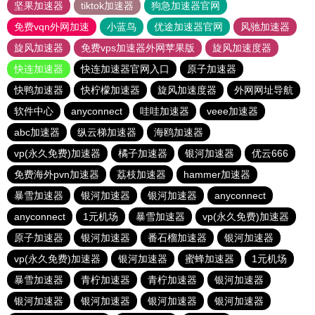
坚果加速器
tiktok加速器
狗急加速器官网
免费vqn外网加速
小蓝鸟
优途加速器官网
风驰加速器
旋风加速器
免费vps加速器外网苹果版
旋风加速度器
快连加速器
快连加速器官网入口
原子加速器
快鸭加速器
快柠檬加速器
旋风加速度器
外网网址导航
软件中心
anyconnect
哇哇加速器
veee加速器
abc加速器
纵云梯加速器
海鸥加速器
vp(永久免费)加速器
橘子加速器
银河加速器
优云666
免费海外pvn加速器
荔枝加速器
hammer加速器
暴雪加速器
银河加速器
银河加速器
anyconnect
anyconnect
1元机场
暴雪加速器
vp(永久免费)加速器
原子加速器
银河加速器
番石榴加速器
银河加速器
vp(永久免费)加速器
银河加速器
蜜蜂加速器
1元机场
暴雪加速器
青柠加速器
青柠加速器
银河加速器
银河加速器
银河加速器
银河加速器
银河加速器